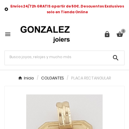
Envíos 24/72h GRATIS a partir de 50€. Descuentos Exclusivos

solo en Tienda Online
0




Inicio
COLGANTES
PLACA RECTANGULAR