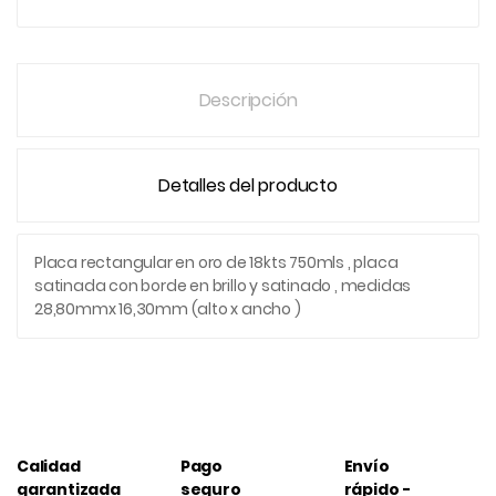
Descripción
Detalles del producto
Placa rectangular en oro de 18kts 750mls , placa
satinada con borde en brillo y satinado , medidas
28,80mmx 16,30mm (alto x ancho )
Calidad
Pago
Envío
garantizada
seguro
rápido -