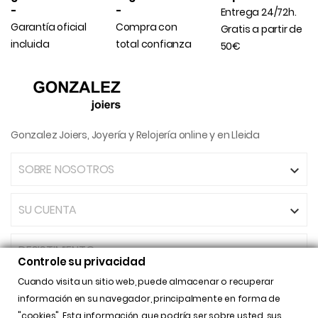
-
-
Entrega 24/72h.
Garantía oficial
Compra con
Gratis a partir de
incluida
total confianza
50€
Gonzalez Joiers, Joyería y Relojería online y en Lleida
SOBRE NOSOTROS

SU CUENTA

DESISTIMIENTO
Controle su privacidad
Cuando visita un sitio web, puede almacenar o recuperar
INFORMACIÓN DE LA TIENDA

información en su navegador, principalmente en forma de
"cookies". Esta información, que podría ser sobre usted, sus