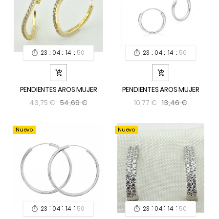
:
:
:
:
:
:
23
04
14
49
23
04
14
49




PENDIENTES AROS MUJER
PENDIENTES AROS MUJER
54,69 €
13,46 €
43,75 €
10,77 €
Nuevo
Nuevo
:
:
:
:
:
:
23
04
14
49
23
04
14
49

