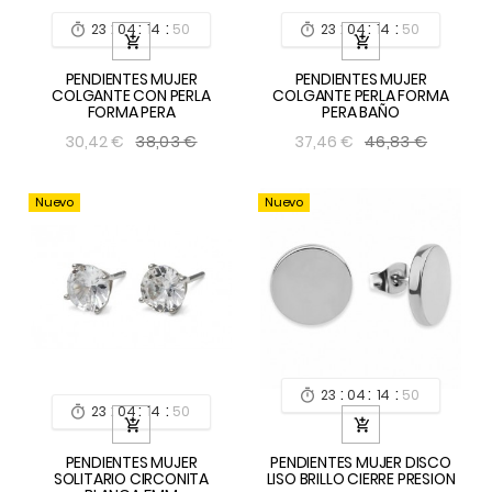
:
:
:
:
:
:
23
04
14
49
23
04
14
49




PENDIENTES MUJER
PENDIENTES MUJER
COLGANTE CON PERLA
COLGANTE PERLA FORMA
FORMA PERA
PERA BAÑO
38,03 €
46,83 €
30,42 €
37,46 €
Nuevo
Nuevo
:
:
:
23
04
14
49

:
:
:
23
04
14
49



PENDIENTES MUJER
PENDIENTES MUJER DISCO
SOLITARIO CIRCONITA
LISO BRILLO CIERRE PRESION