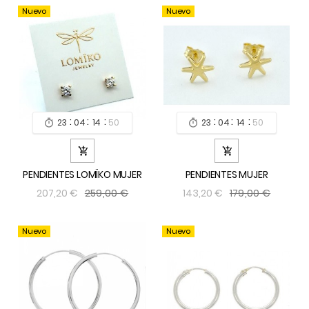
Nuevo
Nuevo
:
:
:
:
:
:
23
04
14
49
23
04
14
49




PENDIENTES LOMÏKO MUJER
PENDIENTES MUJER
259,00 €
179,00 €
207,20 €
143,20 €
Nuevo
Nuevo