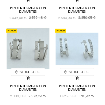
PENDIENTES MUJER CON
PENDIENTES MUJER CON
DIAMANTES
DIAMANTES
2.557,48 €
3.350,05 €
2.045,98 €
2.680,04 €
Nuevo
Nuevo
:
:
:
:
:
:
23
04
14
49
23
04
14
49




PENDIENTES MUJER CON
PENDIENTES MUJER CON
DIAMANTES
DIAMANTES
2.975,23 €
1.781,36 €
2.380,18 €
1.425,09 €