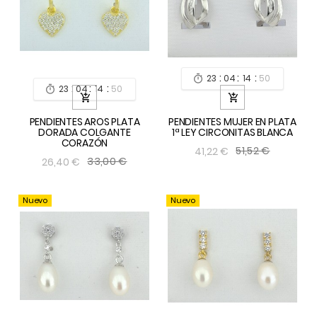
:
:
:
23
04
14
49

:
:
:
23
04
14
49



PENDIENTES AROS PLATA
PENDIENTES MUJER EN PLATA
DORADA COLGANTE
1ª LEY CIRCONITAS BLANCA
CORAZÓN
51,52 €
41,22 €
33,00 €
26,40 €
Nuevo
Nuevo