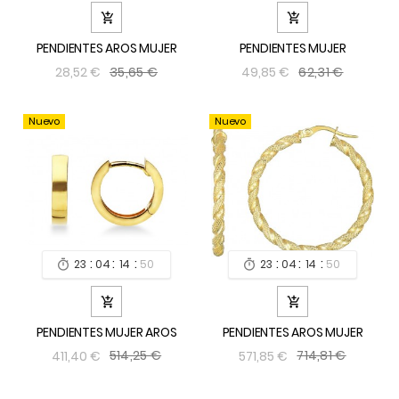


PENDIENTES AROS MUJER
PENDIENTES MUJER
35,65 €
62,31 €
28,52 €
49,85 €
Nuevo
Nuevo
:
:
:
:
:
:
23
04
14
49
23
04
14
49




PENDIENTES MUJER AROS
PENDIENTES AROS MUJER
514,25 €
714,81 €
411,40 €
571,85 €