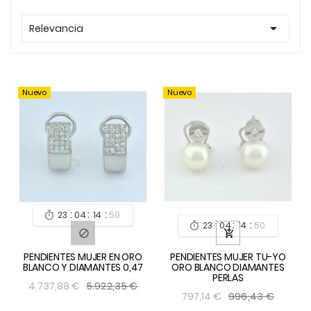

Relevancia
Nuevo
Nuevo
:
:
:
23
04
14
48

:
:
:
23
04
14
49



PENDIENTES MUJER EN ORO
PENDIENTES MUJER TU-YO
BLANCO Y DIAMANTES 0,47
ORO BLANCO DIAMANTES
PERLAS
5.922,35 €
4.737,88 €
996,43 €
797,14 €