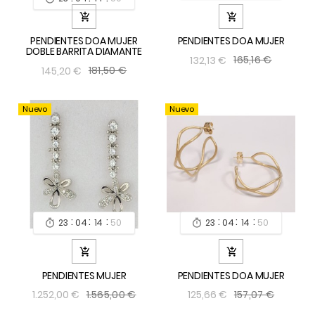


PENDIENTES DOA MUJER
PENDIENTES DOA MUJER
DOBLE BARRITA DIAMANTE
165,16 €
132,13 €
181,50 €
145,20 €
Nuevo
Nuevo
:
:
:
:
:
:
23
04
14
49
23
04
14
49




PENDIENTES MUJER
PENDIENTES DOA MUJER
1.565,00 €
157,07 €
1.252,00 €
125,66 €