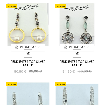
Nuevo
Nuevo
:
:
:
:
:
:
23
04
14
49
23
04
14
49




PENDIENTES TOP SILVER
PENDIENTES TOP SILVER
MUJER
MUJER
101,00 €
106,00 €
80,80 €
84,80 €
Nuevo
Nuevo