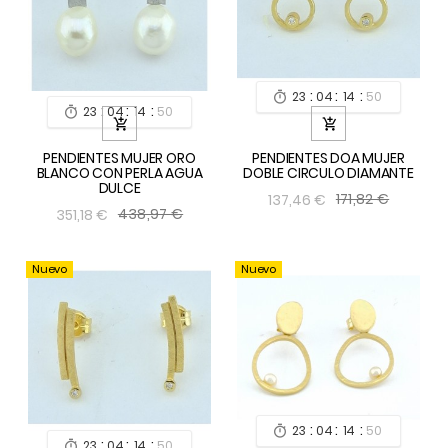
:
:
:
23
04
14
49

:
:
:
23
04
14
49



PENDIENTES MUJER ORO
PENDIENTES DOA MUJER
BLANCO CON PERLA AGUA
DOBLE CIRCULO DIAMANTE
DULCE
171,82 €
137,46 €
438,97 €
351,18 €
Nuevo
Nuevo
:
:
:
23
04
14
49

:
:
:
23
04
14
49
