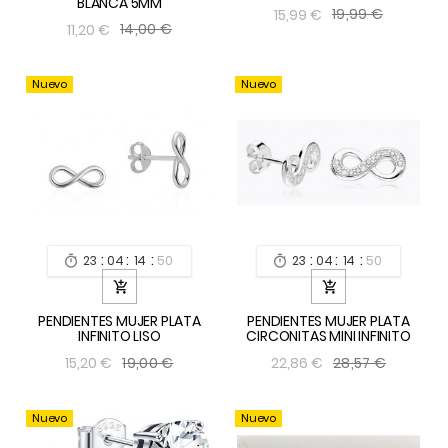
BLANCA 5MM
19,99 €
15,99 €
14,00 €
11,20 €
Nuevo
Nuevo
:
:
:
:
:
:
23
04
14
49
23
04
14
49




PENDIENTES MUJER PLATA
PENDIENTES MUJER PLATA
INFINITO LISO
CIRCONITAS MINI INFINITO
19,00 €
28,57 €
15,20 €
22,86 €
Nuevo
Nuevo