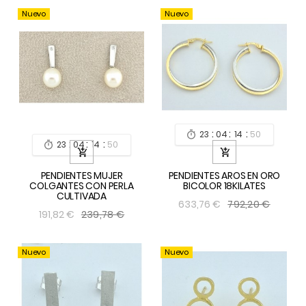
Nuevo
Nuevo
:
:
:
23
04
14
49

:
:
:
23
04
14
49



PENDIENTES MUJER
PENDIENTES AROS EN ORO
COLGANTES CON PERLA
BICOLOR 18KILATES
CULTIVADA
792,20 €
633,76 €
239,78 €
191,82 €
Nuevo
Nuevo