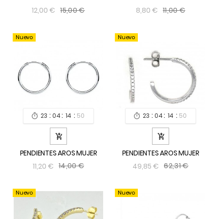
15,00 €
11,00 €
12,00 €
8,80 €
Nuevo
Nuevo
:
:
:
:
:
:
23
04
14
49
23
04
14
49




PENDIENTES AROS MUJER
PENDIENTES AROS MUJER
14,00 €
62,31 €
11,20 €
49,85 €
Nuevo
Nuevo