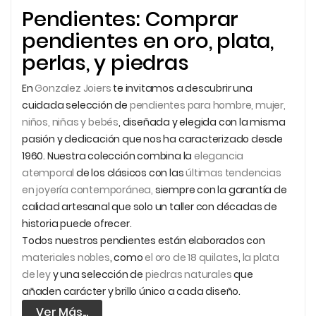
Pendientes: Comprar
pendientes en oro, plata,
perlas, y piedras
En
Gonzalez
Joiers
te invitamos a descubrir una
cuidada selección de
pendientes para hombre, mujer,
niños, niñas y bebés
, diseñada y elegida con la misma
pasión y dedicación que nos ha caracterizado desde
1960. Nuestra colección combina la
elegancia
atemporal
de los clásicos con las
últimas tendencias
en joyería contemporánea,
siempre con la garantía de
calidad artesanal que solo un taller con décadas de
historia puede ofrecer.
Todos nuestros pendientes están elaborados con
materiales nobles
, como
el oro de 18 quilates
,
la plata
de ley
y una selección de
piedras
naturales
que
añaden carácter y brillo único a cada diseño.
Ver Más...