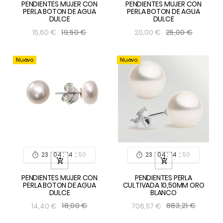
PENDIENTES MUJER CON
PENDIENTES MUJER CON
PERLA BOTON DE AGUA
PERLA BOTON DE AGUA
DULCE
DULCE
19,50 €
25,00 €
15,60 €
20,00 €
Nuevo
Nuevo
:
:
:
:
:
:
23
04
14
49
23
04
14
49




PENDIENTES MUJER CON
PENDIENTES PERLA
PERLA BOTON DE AGUA
CULTIVADA 10,50MM ORO
DULCE
BLANCO
18,00 €
883,21 €
14,40 €
706,57 €