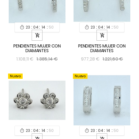
:
:
:
:
:
:
23
04
14
49
23
04
14
49




PENDIENTES MUJER CON
PENDIENTES MUJER CON
DIAMANTES
DIAMANTES
1.385,14 €
1.221,60 €
1.108,11 €
977,28 €
Nuevo
Nuevo
:
:
:
:
:
:
23
04
14
49
23
04
14
49



