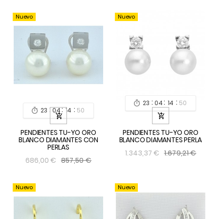
Nuevo
Nuevo
:
:
:
23
04
14
49

:
:
:
23
04
14
49



PENDIENTES TU-YO ORO
PENDIENTES TU-YO ORO
BLANCO DIAMANTES CON
BLANCO DIAMANTES PERLA
PERLAS
1.679,21 €
1.343,37 €
857,50 €
686,00 €
Nuevo
Nuevo