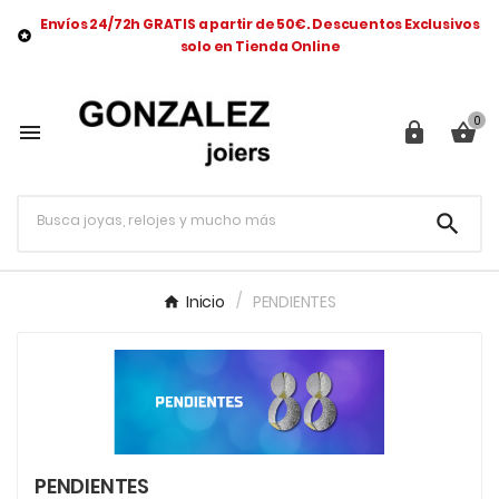
Envíos 24/72h GRATIS a partir de 50€. Descuentos Exclusivos

solo en Tienda Online
0




Inicio
PENDIENTES
PENDIENTES