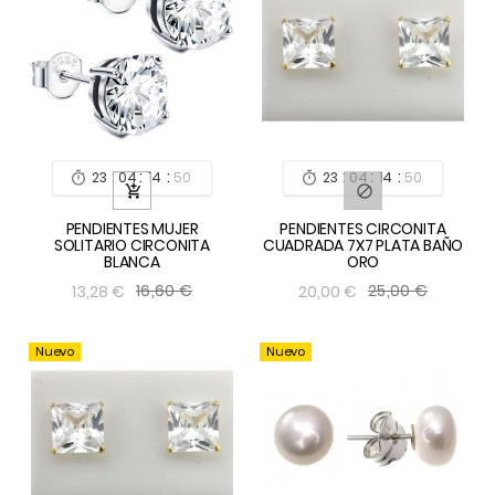
:
:
:
:
:
:
23
04
14
49
23
04
14
49




PENDIENTES MUJER
PENDIENTES CIRCONITA
SOLITARIO CIRCONITA
CUADRADA 7X7 PLATA BAÑO
BLANCA
ORO
16,60 €
25,00 €
13,28 €
20,00 €
Nuevo
Nuevo