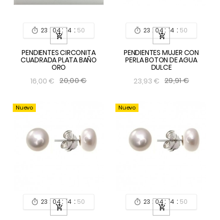
:
:
:
:
:
:
23
04
14
49
23
04
14
49




PENDIENTES CIRCONITA
PENDIENTES MUJER CON
CUADRADA PLATA BAÑO
PERLA BOTON DE AGUA
ORO
DULCE
20,00 €
29,91 €
16,00 €
23,93 €
Nuevo
Nuevo
:
:
:
:
:
:
23
04
14
49
23
04
14
49



