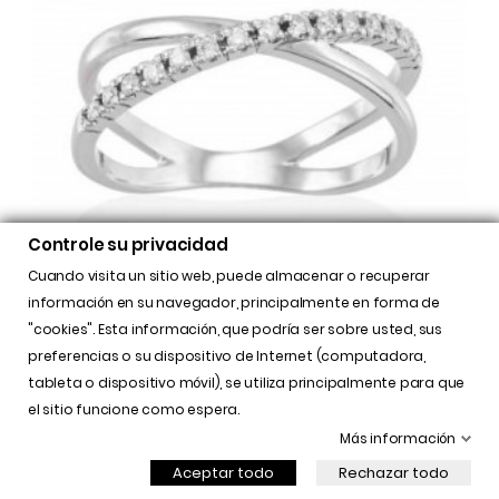
Controle su privacidad
Cuando visita un sitio web, puede almacenar o recuperar
información en su navegador, principalmente en forma de
:
:
:
25
19
52
24

"cookies". Esta información, que podría ser sobre usted, sus
preferencias o su dispositivo de Internet (computadora,

tableta o dispositivo móvil), se utiliza principalmente para que
ANILLO COMPROMISO CON DIAMANTES
el sitio funcione como espera.
1.470,00 €
1.176,00 €
Más información
Aceptar todo
Rechazar todo
Nuevo