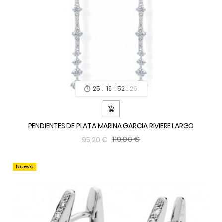
:
:
:
25
19
52
24


PENDIENTES DE PLATA MARINA GARCIA RIVIERE LARGO
119,00 €
95,20 €
Nuevo