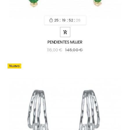
:
:
:
25
19
52
24


PENDIENTES MUJER
145,00 €
116,00 €
Nuevo