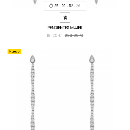
:
:
:
25
19
52
24


PENDIENTES MUJER
239,00 €
191,20 €
Nuevo