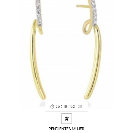
:
:
:
25
19
52
24


PENDIENTES MUJER