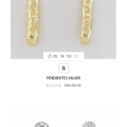
:
:
:
25
19
52
24


PENDIENTES MUJER
105,00 €
84,00 €