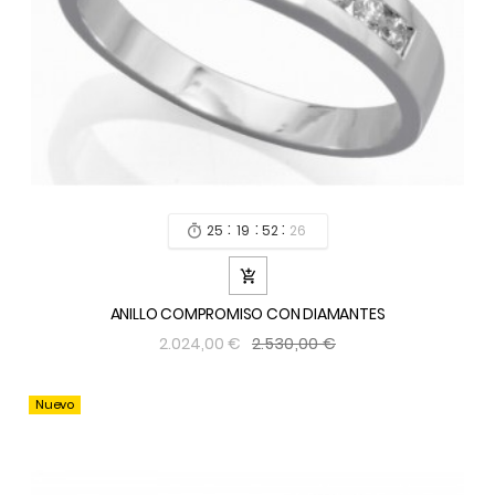
:
:
:
25
19
52
24


ANILLO COMPROMISO CON DIAMANTES
2.530,00 €
2.024,00 €
Nuevo