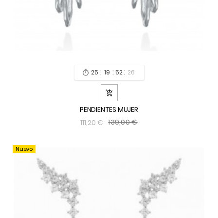
:
:
:
25
19
52
24


PENDIENTES MUJER
139,00 €
111,20 €
Nuevo