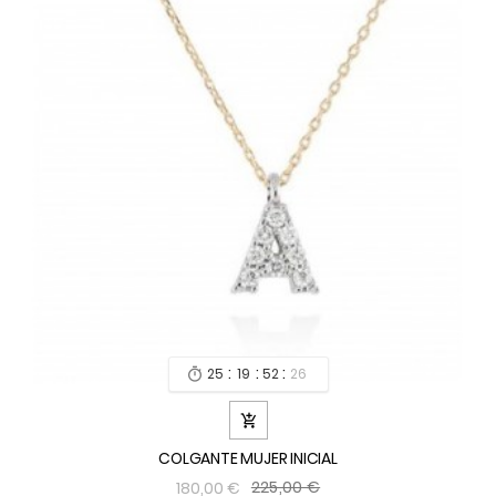
:
:
:
25
19
52
24


COLGANTE MUJER INICIAL
225,00 €
180,00 €