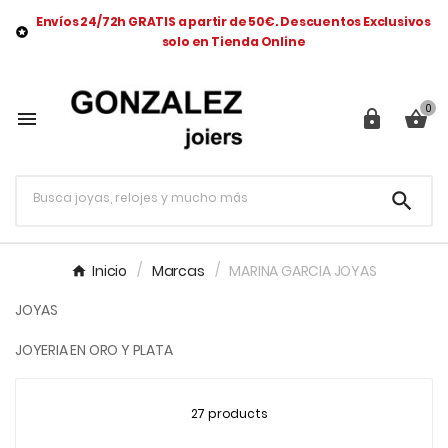
Envíos 24/72h GRATIS a partir de 50€. Descuentos Exclusivos

solo en Tienda Online
0




Inicio
Marcas
MARINA GARCIA JOYAS
JOYAS
JOYERIA EN ORO Y PLATA
27 products