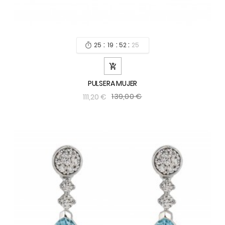
:
:
:
25
19
52
24


PULSERA MUJER
139,00 €
111,20 €