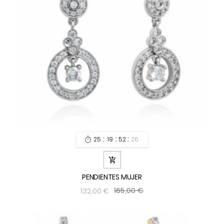
:
:
:
25
19
52
24


PENDIENTES MUJER
165,00 €
132,00 €