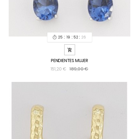
:
:
:
25
19
52
24


PENDIENTES MUJER
189,00 €
151,20 €