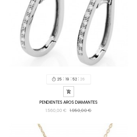
:
:
:
25
19
52
24


PENDIENTES AROS DIAMANTES
1.950,00 €
1.560,00 €