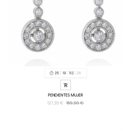
:
:
:
25
19
52
24


PENDIENTES MUJER
159,00 €
127,20 €