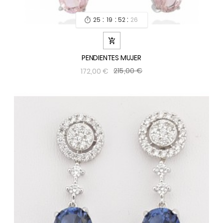
:
:
:
25
19
52
24


PENDIENTES MUJER
215,00 €
172,00 €