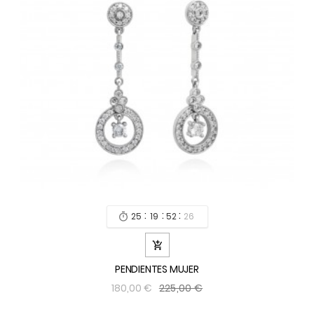
:
:
:
25
19
52
24


PENDIENTES MUJER
225,00 €
180,00 €