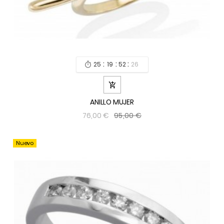
:
:
:
25
19
52
24


ANILLO MUJER
95,00 €
76,00 €
Nuevo