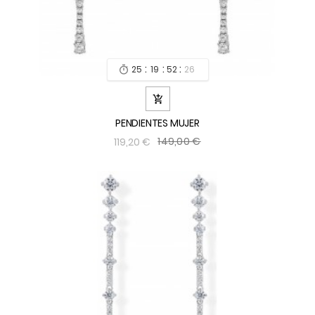
:
:
:
25
19
52
24


PENDIENTES MUJER
149,00 €
119,20 €