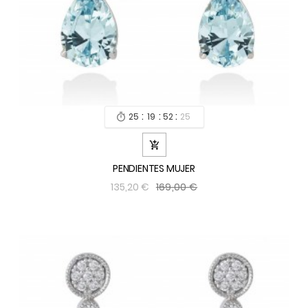
:
:
:
25
19
52
24


PENDIENTES MUJER
169,00 €
135,20 €