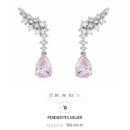
:
:
:
25
19
52
24


PENDIENTES MUJER
155,00 €
124,00 €