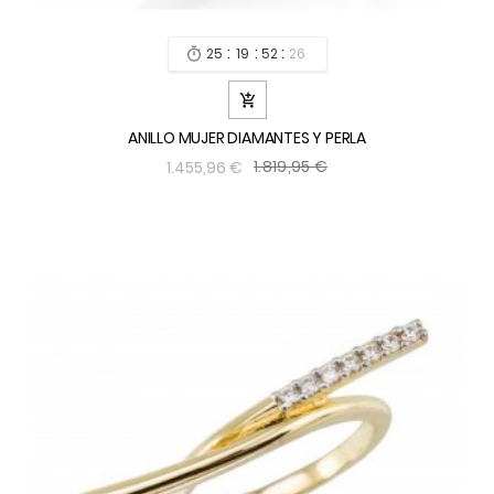
:
:
:
25
19
52
24


ANILLO MUJER DIAMANTES Y PERLA
1.819,95 €
1.455,96 €