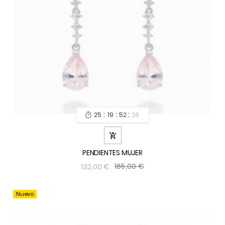
:
:
:
25
19
52
24


PENDIENTES MUJER
165,00 €
132,00 €
Nuevo