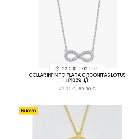
:
:
:
22
10
02
55

COLLAR INFINITO PLATA CIRCONITAS LOTUS
LP1859-1/1


47,92 €
59,90 €
Nuevo