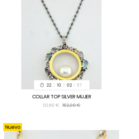
:
:
:
22
10
02
55

COLLAR TOP SILVER MUJER


121,60 €
152,00 €
Nuevo