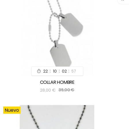

:
:
:
22
10
02
55

COLLAR HOMBRE


28,00 €
35,00 €
Nuevo