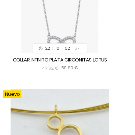
:
:
:
22
10
02
55

COLLAR INFINITO PLATA CIRCONITAS LOTUS


47,92 €
59,90 €
Nuevo