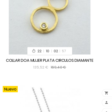
:
:
:
22
10
02
55

COLLAR DOA MUJER PLATA CIRCULOS DIAMANTE


135,52 €
169,40 €
Nuevo

