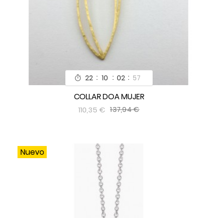
:
:
:
22
10
02
55

COLLAR DOA MUJER


110,35 €
137,94 €
Nuevo