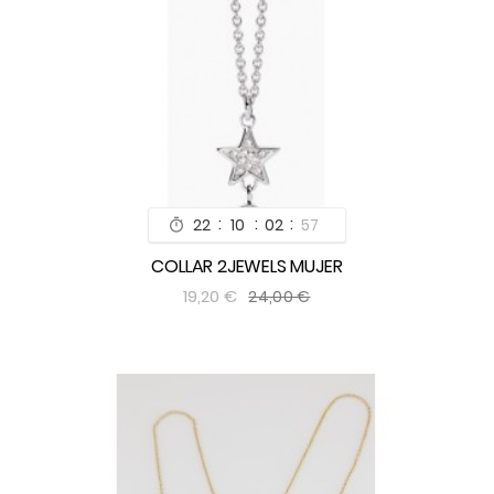
:
:
:
22
10
02
55

COLLAR 2JEWELS MUJER


19,20 €
24,00 €