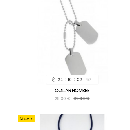
:
:
:
22
10
02
55

COLLAR HOMBRE


28,00 €
35,00 €
Nuevo