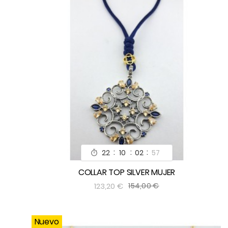
:
:
:
22
10
02
55

COLLAR TOP SILVER MUJER


123,20 €
154,00 €
Nuevo