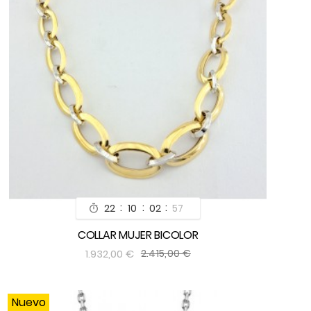
:
:
:
22
10
02
55

COLLAR MUJER BICOLOR


1.932,00 €
2.415,00 €
Nuevo