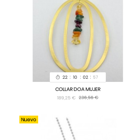
:
:
:
22
10
02
55

COLLAR DOA MUJER


189,25 €
236,56 €
Nuevo