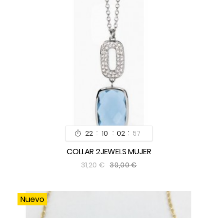
:
:
:
22
10
02
55

COLLAR 2JEWELS MUJER


31,20 €
39,00 €
Nuevo