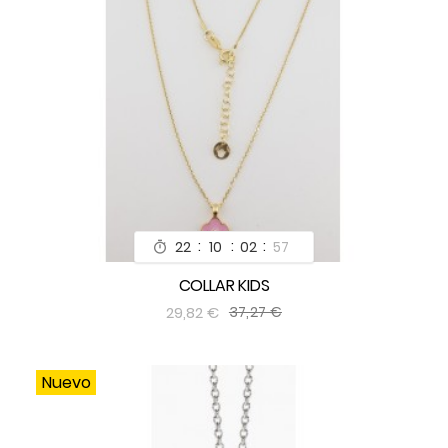
:
:
:
22
10
02
55

COLLAR KIDS


29,82 €
37,27 €
Nuevo