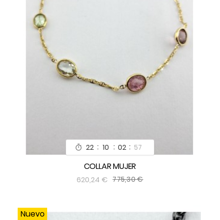
:
:
:
22
10
02
55

COLLAR MUJER


620,24 €
775,30 €
Nuevo