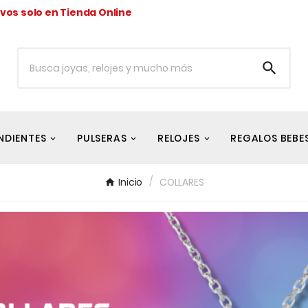
ivos solo en Tienda Online

NDIENTES
PULSERAS
RELOJES
REGALOS BEBE
Inicio
COLLARES