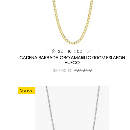
:
:
:
22
10
02
55

CADENA BARBADA ORO AMARILLO 60CM ESLABON
HUECO


637,90 €
797,37 €
Nuevo