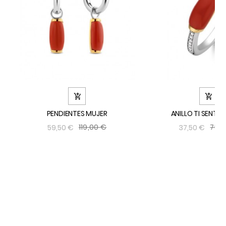


PENDIENTES MUJER
ANILLO TI SENTO
119,00 €
75,0
59,50 €
37,50 €