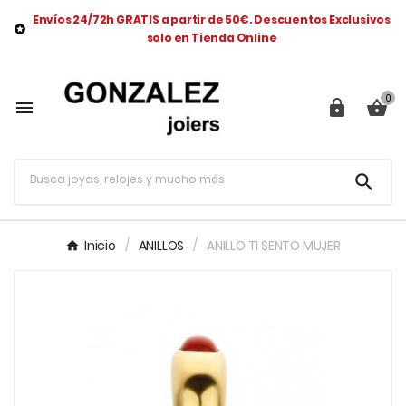
Envíos 24/72h GRATIS a partir de 50€. Descuentos Exclusivos

solo en Tienda Online
0




Inicio
ANILLOS
ANILLO TI SENTO MUJER