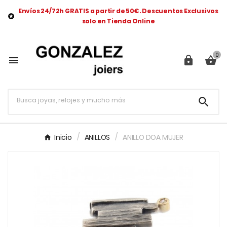
Envíos 24/72h GRATIS a partir de 50€. Descuentos Exclusivos

solo en Tienda Online
0




Inicio
ANILLOS
ANILLO DOA MUJER