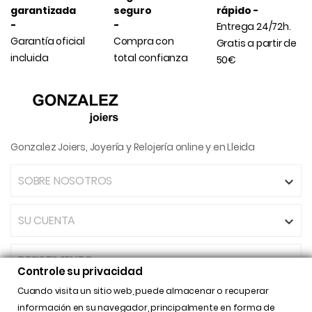
garantizada
seguro
rápido -
-
-
Entrega 24/72h.
Garantía oficial
Compra con
Gratis a partir de
incluida
total confianza
50€
Gonzalez Joiers, Joyería y Relojería online y en Lleida
SOBRE NOSOTROS

SU CUENTA

DESISTIMIENTO
Controle su privacidad
Cuando visita un sitio web, puede almacenar o recuperar
INFORMACIÓN DE LA TIENDA

información en su navegador, principalmente en forma de