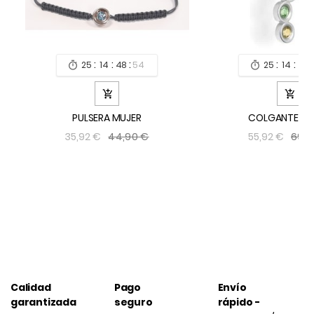
:
:
:
:
:
:
25
14
48
54
25
14
48




PULSERA MUJER
COLGANTE MU
44,90 €
69,9
35,92 €
55,92 €
Calidad
Pago
Envío
garantizada
seguro
rápido -