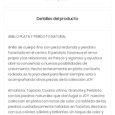
Detalles del producto
ANILLO PLATA Y PERIDOTO NATURAL
Anillo de cuerpo fino con pieza redonda y peridoto
facetado en el centro. El peridoto favorece el amor
propio y las relaciones, es fresco y vigoroso y ayuda a
abrir la conciencia a nuevas posibilidades de
crecimiento. Hecho enteramente en plata con baño
rodiado, es la joya ideal para llevar siempre, sola o
acompañando otras piezas de la colección JOY.
Amatista, Topacio, Cuarzo citrino, Granate y Peridoto
son las piedras naturales que dan lugar a JOY, nuestra
colección en plata con notas de color. La nobleza de las
piedras cuidadosamente talladas en facetas destaca
con sus colores sólidos y brillantes. Un toque de color y