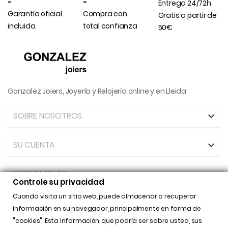
-
-
Entrega 24/72h.
Garantía oficial
Compra con
Gratis a partir de
incluida
total confianza
50€
Gonzalez Joiers, Joyería y Relojería online y en Lleida
SOBRE NOSOTROS

SU CUENTA

DESISTIMIENTO
Controle su privacidad
Cuando visita un sitio web, puede almacenar o recuperar
INFORMACIÓN DE LA TIENDA

información en su navegador, principalmente en forma de
"cookies". Esta información, que podría ser sobre usted, sus