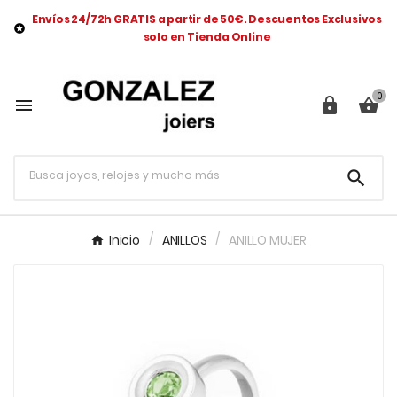
Envíos 24/72h GRATIS a partir de 50€. Descuentos Exclusivos

solo en Tienda Online
0




Inicio
ANILLOS
ANILLO MUJER