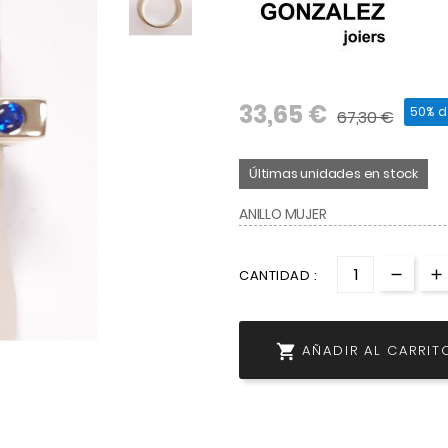
33,65 €
50% 
67,30 €
Últimas unidades en stock
ANILLO MUJER
CANTIDAD :

AÑADIR AL CARRIT