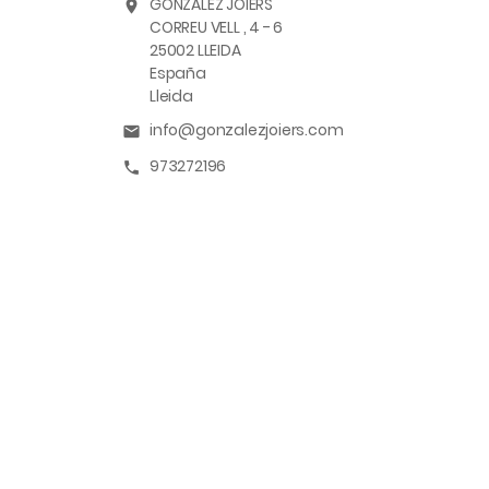
GONZALEZ JOIERS
location_on
CORREU VELL , 4 - 6
25002 LLEIDA
España
Lleida
info@gonzalezjoiers.com
email
973272196
call