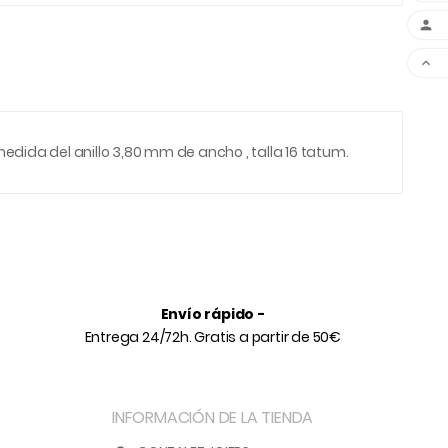


medida del anillo 3,80 mm de ancho , talla 16 tatum.
Envío rápido -
Entrega 24/72h. Gratis a partir de 50€
INFORMACIÓN DE LA TIENDA