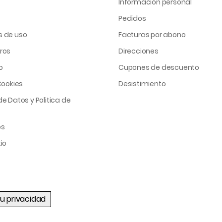
Información personal
Pedidos
s de uso
Facturas por abono
ros
Direcciones
o
Cupones de descuento
Cookies
Desistimiento
e Datos y Politica de
os
io
u privacidad