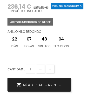
236,14 €
20% de descuento
295,18 €
IMPUESTOS INCLUIDOS
Últimas unidades en stock
ANILLO HILO REDONDO
22
07
48
04
DÍAS
HORAS
MINUTOS
SEGUNDOS
CANTIDAD :

AÑADIR AL CARRITO