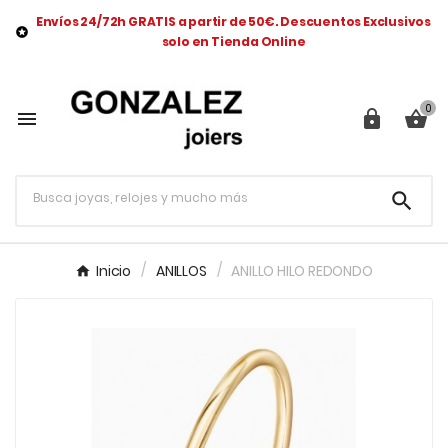
Envíos 24/72h GRATIS a partir de 50€. Descuentos Exclusivos

solo en Tienda Online
0




Inicio
ANILLOS
ANILLO HILO REDONDO