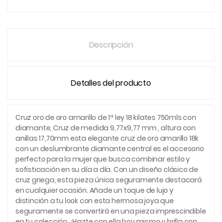
Descripción
Detalles del producto
Cruz oro de oro amarillo de 1ª ley 18 kilates 750mls con
diamante, Cruz de medida 9,77x9,77 mm , altura con
anillas 17,70mm esta elegante cruz de oro amarillo 18k
con un deslumbrante diamante central es el accesorio
perfecto para la mujer que busca combinar estilo y
sofisticación en su día a día. Con un diseño clásico de
cruz griega, esta pieza única seguramente destacará
en cualquier ocasión. Añade un toque de lujo y
distinción a tu look con esta hermosa joya que
seguramente se convertirá en una pieza imprescindible
en tu colección. ¡Hazte con ella hoy mismo y brilla con