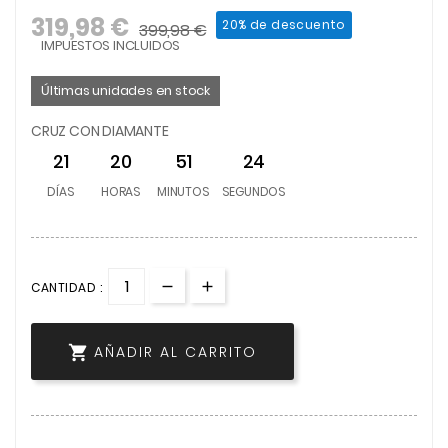
319,98 €
20% de descuento
399,98 €
IMPUESTOS INCLUIDOS
Últimas unidades en stock
CRUZ CON DIAMANTE
21
20
51
24
DÍAS
HORAS
MINUTOS
SEGUNDOS
CANTIDAD :

AÑADIR AL CARRITO