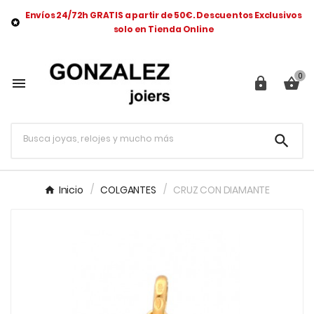
Envíos 24/72h GRATIS a partir de 50€. Descuentos Exclusivos

solo en Tienda Online
0




Inicio
COLGANTES
CRUZ CON DIAMANTE