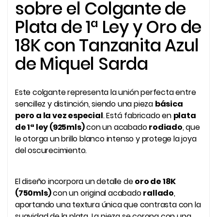
sobre el Colgante de
Plata de 1ª Ley y Oro de
18K con Tanzanita Azul
de Miquel Sarda
Este colgante representa la unión perfecta entre
sencillez y distinción, siendo una pieza
básica
pero a la vez especial
. Está fabricado en
plata
de 1ª ley (925mls)
con un acabado
rodiado
, que
le otorga un brillo blanco intenso y protege la joya
del oscurecimiento.
El diseño incorpora un detalle de
oro de 18K
(750mls)
con un original acabado
rallado
,
aportando una textura única que contrasta con la
suavidad de la plata. La pieza se corona con una