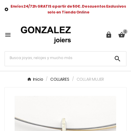
Envíos 24/72h GRATIS a partir de 50€. Descuentos Exclusivos

solo en Tienda Online
0




Inicio
COLLARES
COLLAR MUJER