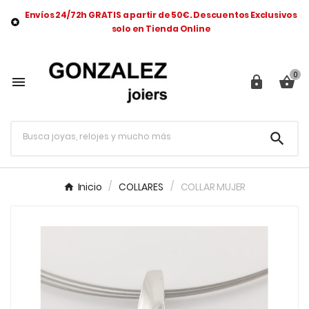
Envíos 24/72h GRATIS a partir de 50€. Descuentos Exclusivos

solo en Tienda Online
0




Inicio
COLLARES
COLLAR MUJER