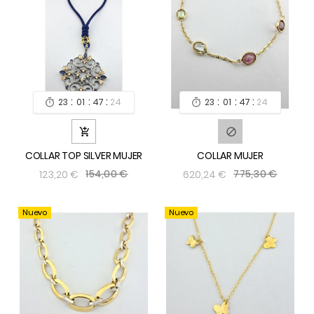
:
:
:
:
:
:
23
01
47
24
23
01
47
24




COLLAR TOP SILVER MUJER
COLLAR MUJER
154,00 €
775,30 €
123,20 €
620,24 €
Nuevo
Nuevo