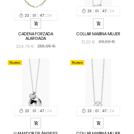
:
:
:
23
01
47
24

:
:
:
23
01
47
24



CADENA FORZADA
COLLAR MABINA MUJER
ALARGADA
39,00 €
31,20 €
255,95 €
204,76 €
Nuevo
Nuevo
:
:
:
:
:
:
23
01
47
24
23
01
47
24




LLAMADOR DE ÁNGELES
COLLAR MABINA MUJER