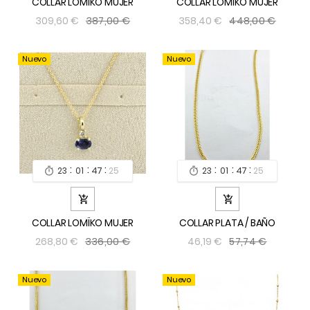
COLLAR LOMÏKO MUJER
COLLAR LOMÏKO MUJER
387,00 €
448,00 €
309,60 €
358,40 €
Nuevo
Nuevo
:
:
:
:
:
:
23
01
47
24
23
01
47
24




COLLAR LOMÏKO MUJER
COLLAR PLATA / BAÑO
336,00 €
57,74 €
268,80 €
46,19 €
Nuevo
Nuevo