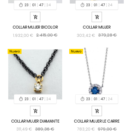
:
:
:
:
:
:
23
01
47
24
23
01
47
24




COLLAR MUJER BICOLOR
COLLAR MUJER
2.415,00 €
379,28 €
1.932,00 €
303,42 €
Nuevo
Nuevo
:
:
:
:
:
:
23
01
47
24
23
01
47
24




COLLAR MUJER DIAMANTE
COLLAR MUJER LE CARRE
389,36 €
979,00 €
311,49 €
783,20 €