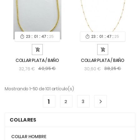
:
:
:
:
:
:
23
01
47
24
23
01
47
24




COLLAR PLATA / BAÑO
COLLAR PLATA / BAÑO
40,95 €
38,25 €
32,76 €
30,60 €
Mostrando 1-50 de 101 artículo(s)
1

2
3
COLLARES
COLLAR HOMBRE