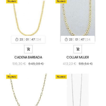
Nuevo
Nuevo
:
:
:
:
:
:
23
01
47
24
23
01
47
24




CADENA BARBADA
COLLAR MUJER
645,38 €
516,54 €
516,30 €
413,23 €
Nuevo
Nuevo