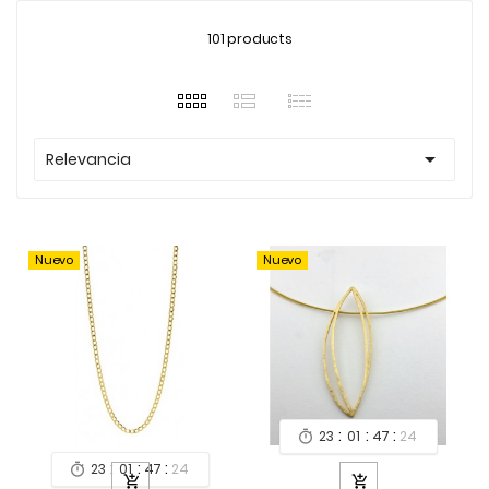
101 products

Relevancia
Nuevo
Nuevo
:
:
:
23
01
47
24

:
:
:
23
01
47
24


