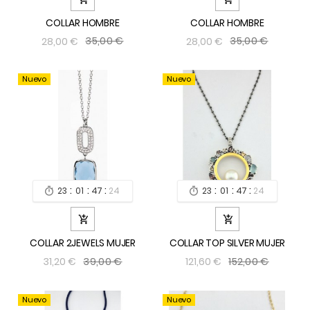
COLLAR HOMBRE
COLLAR HOMBRE
35,00 €
35,00 €
28,00 €
28,00 €
Nuevo
Nuevo
:
:
:
:
:
:
23
01
47
24
23
01
47
24




COLLAR 2JEWELS MUJER
COLLAR TOP SILVER MUJER
39,00 €
152,00 €
31,20 €
121,60 €
Nuevo
Nuevo