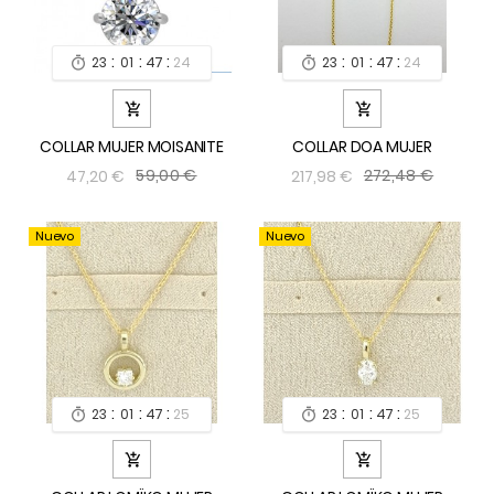
:
:
:
:
:
:
23
01
47
24
23
01
47
24




COLLAR MUJER MOISANITE
COLLAR DOA MUJER
59,00 €
272,48 €
47,20 €
217,98 €
Nuevo
Nuevo
:
:
:
:
:
:
23
01
47
24
23
01
47
24



