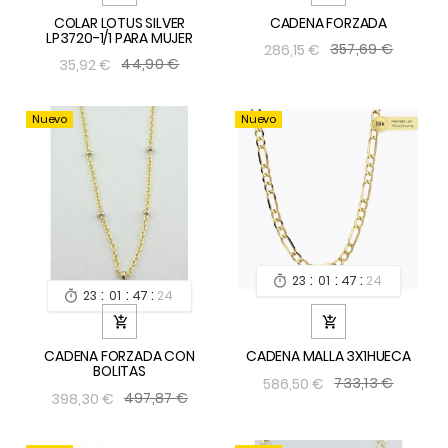
COLAR LOTUS SILVER
CADENA FORZADA
LP3720-1/1 PARA MUJER
357,69 €
286,15 €
44,90 €
35,92 €
Nuevo
Nuevo
:
:
:
23
01
47
24

:
:
:
23
01
47
24



CADENA FORZADA CON
CADENA MALLA 3X1HUECA
BOLITAS
733,13 €
586,50 €
497,87 €
398,30 €