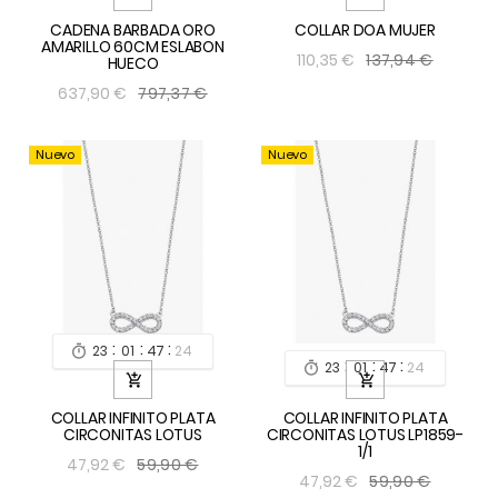
CADENA BARBADA ORO
COLLAR DOA MUJER
AMARILLO 60CM ESLABON
137,94 €
110,35 €
HUECO
797,37 €
637,90 €
Nuevo
Nuevo
:
:
:
23
01
47
24

:
:
:
23
01
47
24



COLLAR INFINITO PLATA
COLLAR INFINITO PLATA
CIRCONITAS LOTUS
CIRCONITAS LOTUS LP1859-
1/1
59,90 €
47,92 €
59,90 €
47,92 €