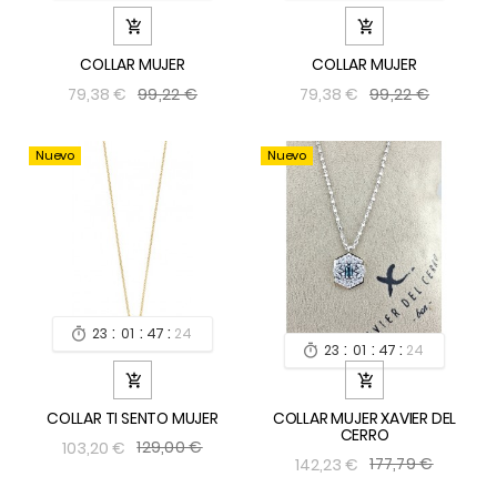


COLLAR MUJER
COLLAR MUJER
99,22 €
99,22 €
79,38 €
79,38 €
Nuevo
Nuevo
:
:
:
23
01
47
24

:
:
:
23
01
47
24



COLLAR TI SENTO MUJER
COLLAR MUJER XAVIER DEL
CERRO
129,00 €
103,20 €
177,79 €
142,23 €