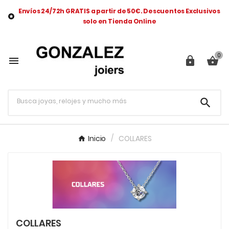
Envíos 24/72h GRATIS a partir de 50€. Descuentos Exclusivos

solo en Tienda Online
0




Inicio
COLLARES
COLLARES