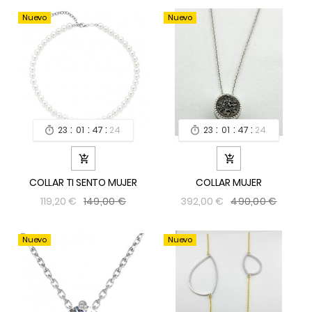
Nuevo
Nuevo
:
:
:
:
:
:
23
01
47
24
23
01
47
24




COLLAR TI SENTO MUJER
COLLAR MUJER
149,00 €
490,00 €
119,20 €
392,00 €
Nuevo
Nuevo