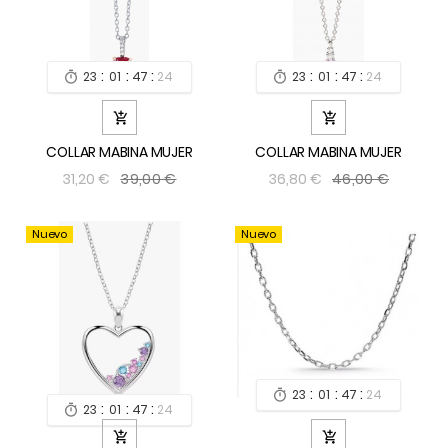
:
:
:
:
:
:
23
01
47
24
23
01
47
24




COLLAR MABINA MUJER
COLLAR MABINA MUJER
39,00 €
46,00 €
31,20 €
36,80 €
Nuevo
Nuevo
:
:
:
23
01
47
24

:
:
:
23
01
47
24


