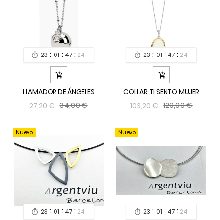
:
:
:
:
:
:
23
01
47
24
23
01
47
24




LLAMADOR DE ÁNGELES
COLLAR TI SENTO MUJER
34,00 €
129,00 €
27,20 €
103,20 €
Nuevo
Nuevo
:
:
:
:
:
:
23
01
47
24
23
01
47
24

