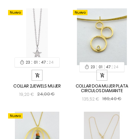
Nuevo
Nuevo
:
:
:
23
01
47
24

:
:
:
23
01
47
24



COLLAR 2JEWELS MUJER
COLLAR DOA MUJER PLATA
CIRCULOS DIAMANTE
24,00 €
19,20 €
169,40 €
135,52 €
Nuevo