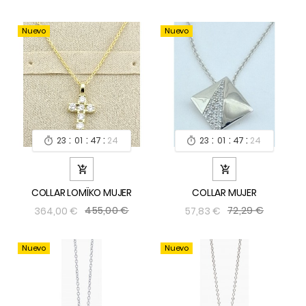
Nuevo
Nuevo
:
:
:
:
:
:
23
01
47
24
23
01
47
24




COLLAR LOMÏKO MUJER
COLLAR MUJER
455,00 €
72,29 €
364,00 €
57,83 €
Nuevo
Nuevo