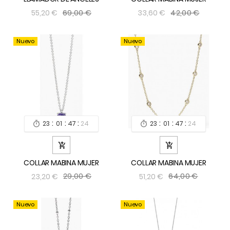
69,00 €
42,00 €
55,20 €
33,60 €
Nuevo
Nuevo
:
:
:
:
:
:
23
01
47
24
23
01
47
24




COLLAR MABINA MUJER
COLLAR MABINA MUJER
29,00 €
64,00 €
23,20 €
51,20 €
Nuevo
Nuevo