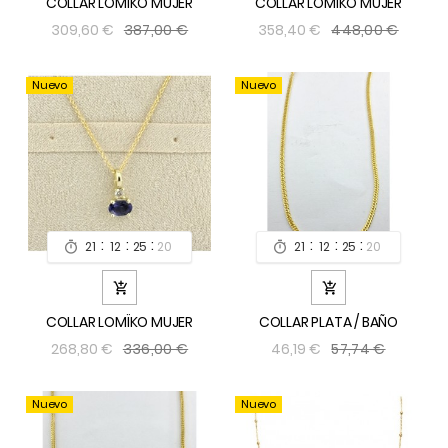
COLLAR LOMÏKO MUJER
COLLAR LOMÏKO MUJER
387,00 €
448,00 €
309,60 €
358,40 €
Nuevo
Nuevo
:
:
:
:
:
:
21
12
25
19
21
12
25
19




COLLAR LOMÏKO MUJER
COLLAR PLATA / BAÑO
336,00 €
57,74 €
268,80 €
46,19 €
Nuevo
Nuevo