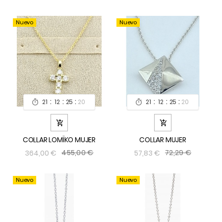
Nuevo
Nuevo
:
:
:
:
:
:
21
12
25
19
21
12
25
19




COLLAR LOMÏKO MUJER
COLLAR MUJER
455,00 €
72,29 €
364,00 €
57,83 €
Nuevo
Nuevo