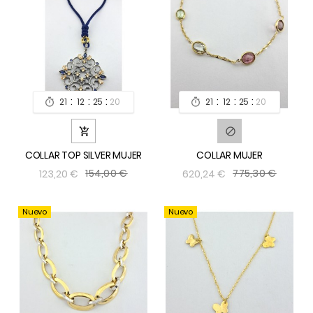
:
:
:
:
:
:
21
12
25
19
21
12
25
19




COLLAR TOP SILVER MUJER
COLLAR MUJER
154,00 €
775,30 €
123,20 €
620,24 €
Nuevo
Nuevo