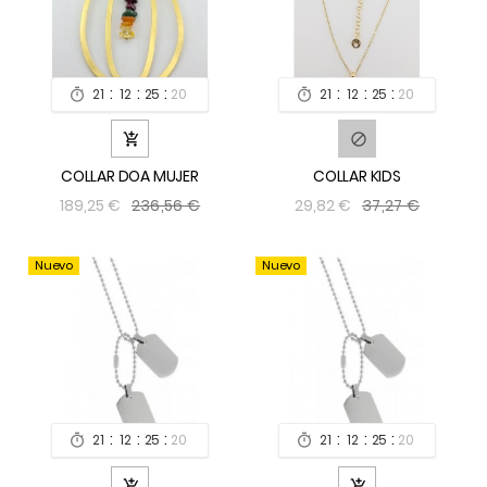
:
:
:
:
:
:
21
12
25
19
21
12
25
19




COLLAR DOA MUJER
COLLAR KIDS
236,56 €
37,27 €
189,25 €
29,82 €
Nuevo
Nuevo
:
:
:
:
:
:
21
12
25
19
21
12
25
19



