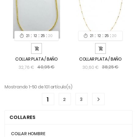
:
:
:
:
:
:
21
12
25
19
21
12
25
19




COLLAR PLATA / BAÑO
COLLAR PLATA / BAÑO
40,95 €
38,25 €
32,76 €
30,60 €
Mostrando 1-50 de 101 artículo(s)
1

2
3
COLLARES
COLLAR HOMBRE