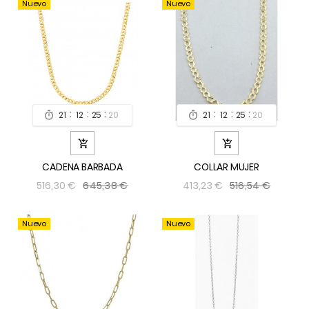
Nuevo
Nuevo
:
:
:
:
:
:
21
12
25
19
21
12
25
19




CADENA BARBADA
COLLAR MUJER
645,38 €
516,54 €
516,30 €
413,23 €
Nuevo
Nuevo