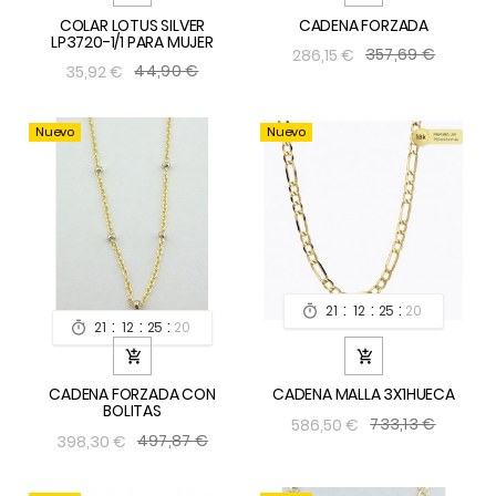
COLAR LOTUS SILVER
CADENA FORZADA
LP3720-1/1 PARA MUJER
357,69 €
286,15 €
44,90 €
35,92 €
Nuevo
Nuevo
:
:
:
21
12
25
19

:
:
:
21
12
25
19



CADENA FORZADA CON
CADENA MALLA 3X1HUECA
BOLITAS
733,13 €
586,50 €
497,87 €
398,30 €