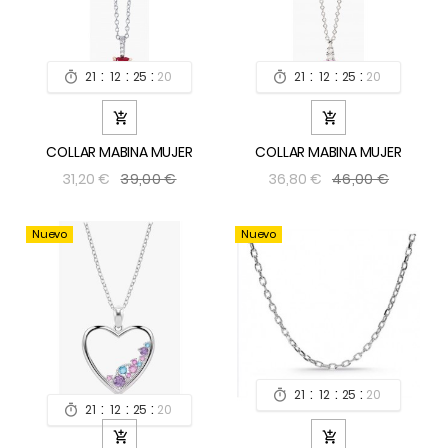
:
:
:
:
:
:
21
12
25
19
21
12
25
19




COLLAR MABINA MUJER
COLLAR MABINA MUJER
39,00 €
46,00 €
31,20 €
36,80 €
Nuevo
Nuevo
:
:
:
21
12
25
19

:
:
:
21
12
25
19


