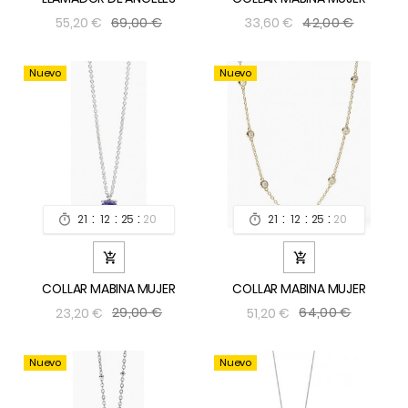
69,00 €
42,00 €
55,20 €
33,60 €
Nuevo
Nuevo
:
:
:
:
:
:
21
12
25
19
21
12
25
19




COLLAR MABINA MUJER
COLLAR MABINA MUJER
29,00 €
64,00 €
23,20 €
51,20 €
Nuevo
Nuevo