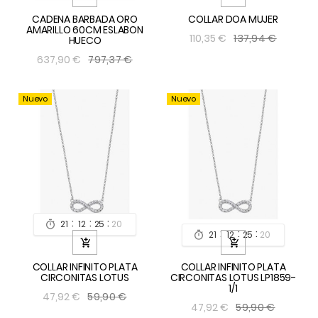
CADENA BARBADA ORO
COLLAR DOA MUJER
AMARILLO 60CM ESLABON
137,94 €
110,35 €
HUECO
797,37 €
637,90 €
Nuevo
Nuevo
:
:
:
21
12
25
19

:
:
:
21
12
25
19



COLLAR INFINITO PLATA
COLLAR INFINITO PLATA
CIRCONITAS LOTUS
CIRCONITAS LOTUS LP1859-
1/1
59,90 €
47,92 €
59,90 €
47,92 €