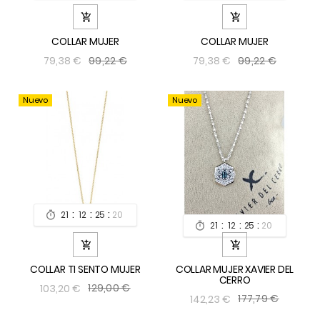


COLLAR MUJER
COLLAR MUJER
99,22 €
99,22 €
79,38 €
79,38 €
Nuevo
Nuevo
:
:
:
21
12
25
19

:
:
:
21
12
25
19



COLLAR TI SENTO MUJER
COLLAR MUJER XAVIER DEL
CERRO
129,00 €
103,20 €
177,79 €
142,23 €