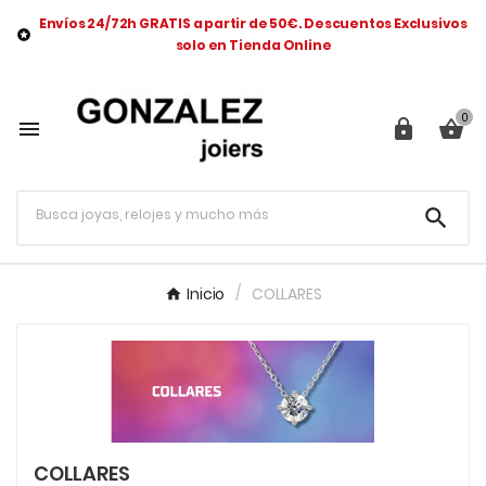
Envíos 24/72h GRATIS a partir de 50€. Descuentos Exclusivos

solo en Tienda Online
0




Inicio
COLLARES
COLLARES