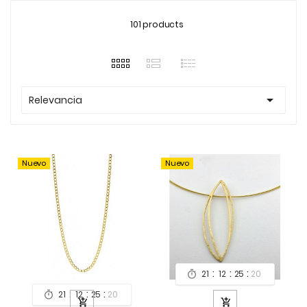
101 products

Relevancia
Nuevo
Nuevo
:
:
:
21
12
25
19

:
:
:
21
12
25
19


