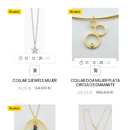
Nuevo
Nuevo
:
:
:
21
12
25
19

:
:
:
21
12
25
19



COLLAR 2JEWELS MUJER
COLLAR DOA MUJER PLATA
CIRCULOS DIAMANTE
24,00 €
19,20 €
169,40 €
135,52 €
Nuevo