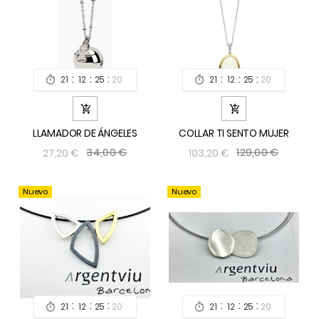
:
:
:
:
:
:
21
12
25
19
21
12
25
19




LLAMADOR DE ÁNGELES
COLLAR TI SENTO MUJER
34,00 €
129,00 €
27,20 €
103,20 €
Nuevo
Nuevo
:
:
:
:
:
:
21
12
25
19
21
12
25
19

