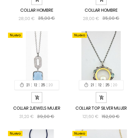
COLLAR HOMBRE
COLLAR HOMBRE
35,00 €
35,00 €
28,00 €
28,00 €
Nuevo
Nuevo
:
:
:
:
:
:
21
12
25
19
21
12
25
19




COLLAR 2JEWELS MUJER
COLLAR TOP SILVER MUJER
39,00 €
152,00 €
31,20 €
121,60 €
Nuevo
Nuevo