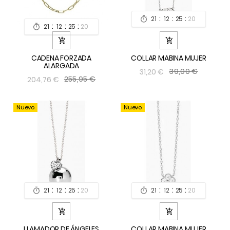
:
:
:
21
12
25
19

:
:
:
21
12
25
19



CADENA FORZADA
COLLAR MABINA MUJER
ALARGADA
39,00 €
31,20 €
255,95 €
204,76 €
Nuevo
Nuevo
:
:
:
:
:
:
21
12
25
19
21
12
25
19




LLAMADOR DE ÁNGELES
COLLAR MABINA MUJER