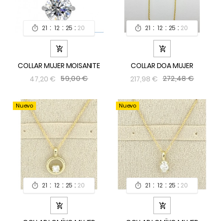
:
:
:
:
:
:
21
12
25
19
21
12
25
19




COLLAR MUJER MOISANITE
COLLAR DOA MUJER
59,00 €
272,48 €
47,20 €
217,98 €
Nuevo
Nuevo
:
:
:
:
:
:
21
12
25
19
21
12
25
19



