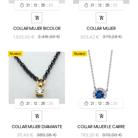
:
:
:
:
:
:
21
12
25
19
21
12
25
19




COLLAR MUJER BICOLOR
COLLAR MUJER
2.415,00 €
379,28 €
1.932,00 €
303,42 €
Nuevo
Nuevo
:
:
:
:
:
:
21
12
25
19
21
12
25
19




COLLAR MUJER DIAMANTE
COLLAR MUJER LE CARRE
389,36 €
979,00 €
311,49 €
783,20 €