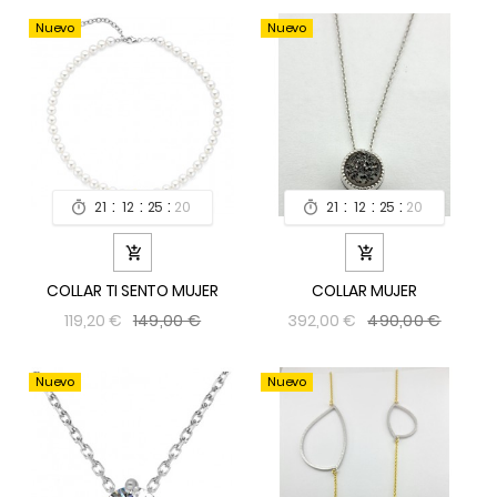
Nuevo
Nuevo
:
:
:
:
:
:
21
12
25
19
21
12
25
19




COLLAR TI SENTO MUJER
COLLAR MUJER
149,00 €
490,00 €
119,20 €
392,00 €
Nuevo
Nuevo