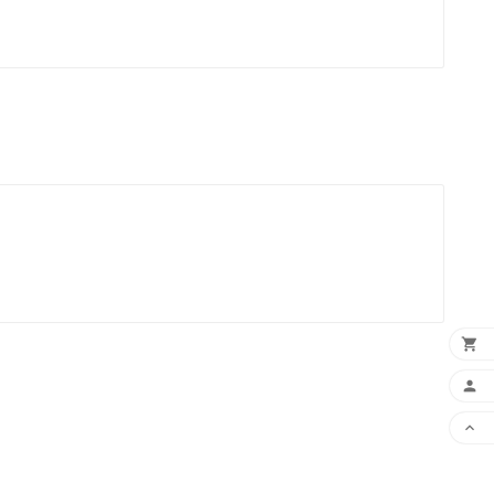


