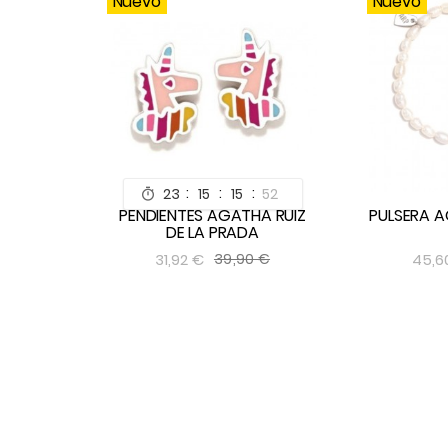
Nuevo
Nuevo
:
:
:
23
15
15
52

PENDIENTES AGATHA RUIZ
PULSERA A
DE LA PRADA


31,92 €
45,6
39,90 €