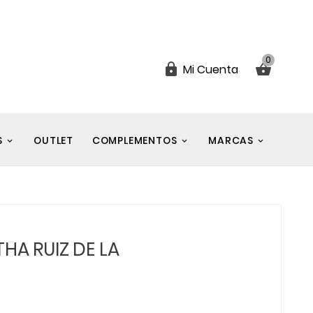
0


Mi Cuenta
S
OUTLET
COMPLEMENTOS
MARCAS
HA RUIZ DE LA