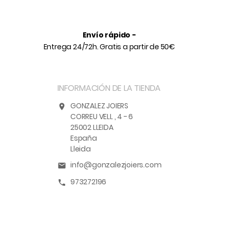
Envío rápido -
Entrega 24/72h. Gratis a partir de 50€
INFORMACIÓN DE LA TIENDA
GONZALEZ JOIERS
location_on
CORREU VELL , 4 - 6
25002 LLEIDA
España
Lleida
info@gonzalezjoiers.com
email
973272196
call