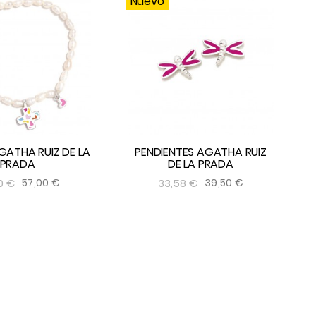
Nuevo
GATHA RUIZ DE LA
PENDIENTES AGATHA RUIZ
PRADA
DE LA PRADA




0 €
33,58 €
57,00 €
39,50 €