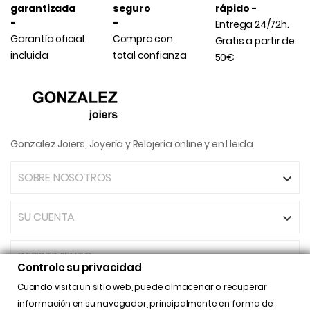
garantizada
seguro
rápido -
-
-
Entrega 24/72h.
Garantía oficial
Compra con
Gratis a partir de
incluida
total confianza
50€
Gonzalez Joiers, Joyería y Relojería online y en Lleida
SOBRE NOSOTROS

SU CUENTA

DESISTIMIENTO
Controle su privacidad
Cuando visita un sitio web, puede almacenar o recuperar
INFORMACIÓN DE LA TIENDA

información en su navegador, principalmente en forma de