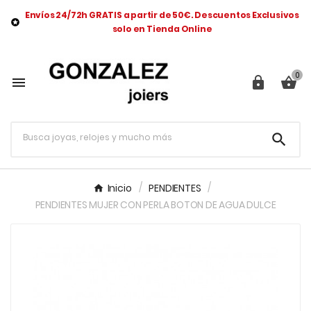
Envíos 24/72h GRATIS a partir de 50€. Descuentos Exclusivos

solo en Tienda Online
0




Inicio
PENDIENTES
PENDIENTES MUJER CON PERLA BOTON DE AGUA DULCE