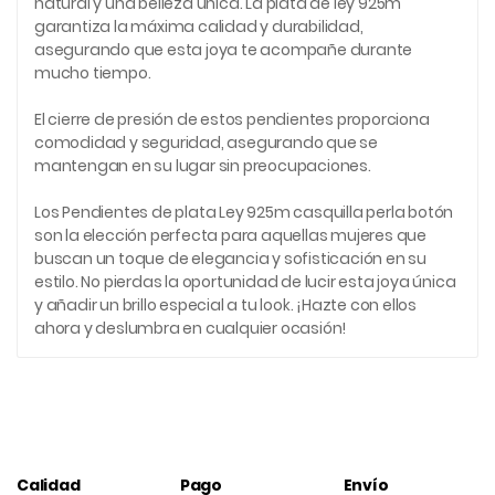
natural y una belleza única. La plata de ley 925m
garantiza la máxima calidad y durabilidad,
asegurando que esta joya te acompañe durante
mucho tiempo.
El cierre de presión de estos pendientes proporciona
comodidad y seguridad, asegurando que se
mantengan en su lugar sin preocupaciones.
Los Pendientes de plata Ley 925m casquilla perla botón
son la elección perfecta para aquellas mujeres que
buscan un toque de elegancia y sofisticación en su
estilo. No pierdas la oportunidad de lucir esta joya única
y añadir un brillo especial a tu look. ¡Hazte con ellos
ahora y deslumbra en cualquier ocasión!
Calidad
Pago
Envío