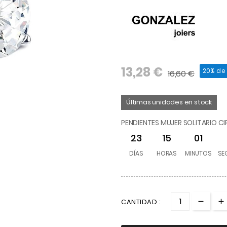
13,28 €
20% de
16,60 €
Últimas unidades en stock
PENDIENTES MUJER SOLITARIO C
23
15
01
DÍAS
HORAS
MINUTOS
SE
CANTIDAD :