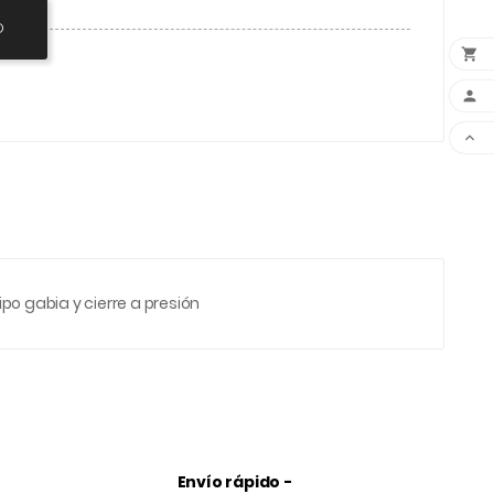
O



po gabia y cierre a presión
Envío rápido -