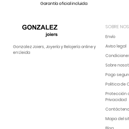
Garantía oficial incluida
SOBRE NO
Envío
Aviso legal
Gonzalez Joiers, Joyería y Relojería online y
en Lleida
Condicione
Sobre nosot
Pago segur
Politica de 
Protección d
Privacidad
Contácten
Mapa del sit
Blog