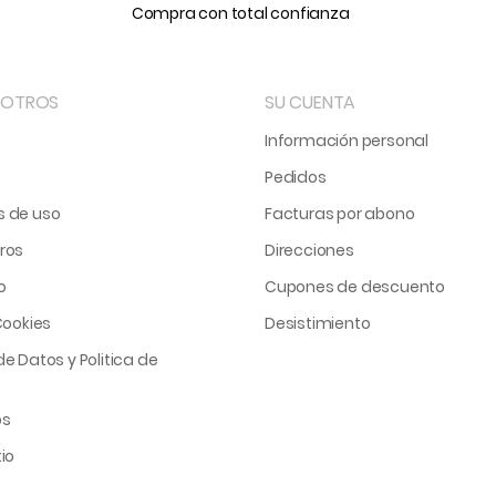
Compra con total confianza
SOTROS
SU CUENTA
Información personal
Pedidos
s de uso
Facturas por abono
ros
Direcciones
o
Cupones de descuento
Cookies
Desistimiento
e Datos y Politica de
os
io