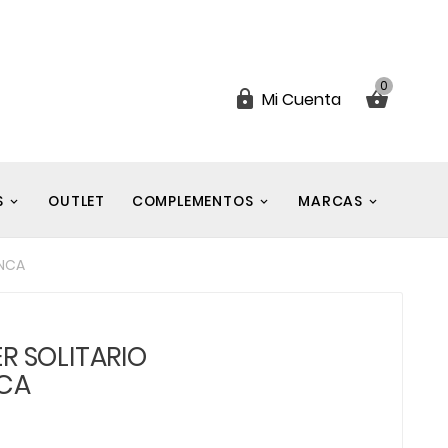
0


Mi Cuenta
S
OUTLET
COMPLEMENTOS
MARCAS
ANCA
R SOLITARIO
NCA