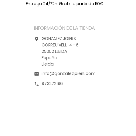
Entrega 24/72h. Gratis a partir de 50€
INFORMACIÓN DE LA TIENDA
GONZALEZ JOIERS
location_on
CORREU VELL , 4 - 6
25002 LLEIDA
España
Lleida
info@gonzalezjoiers.com
email
973272196
call