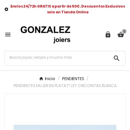
Envíos 24/72h GRATIS a partir de 50€. Descuentos Exclusivos

solo en Tienda Online
0




Inicio
PENDIENTES
PENDIENTES MUJER EN PLATA 1ª LEY CIRCONITAS BLANCA