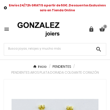
Envíos 24/72h GRATIS a partir de 50€. Descuentos Exclusivos

solo en Tienda Online
0




Inicio
PENDIENTES
PENDIENTES AROS PLATA DORADA COLGANTE CORAZÓN