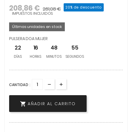
208,86 €
20% de descuento
261,08 €
IMPUESTOS INCLUIDOS
Últimas unidades en stock
PULSERA DOA MUJER
22
16
48
55
DÍAS
HORAS
MINUTOS
SEGUNDOS
CANTIDAD :

AÑADIR AL CARRITO