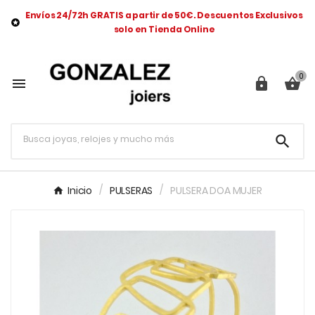
Envíos 24/72h GRATIS a partir de 50€. Descuentos Exclusivos

solo en Tienda Online
0




Inicio
PULSERAS
PULSERA DOA MUJER