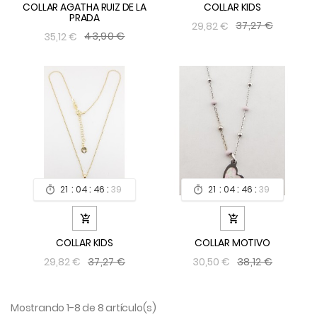
COLLAR AGATHA RUIZ DE LA
COLLAR KIDS
PRADA
37,27 €
29,82 €
43,90 €
35,12 €
:
:
:
:
:
:
21
04
46
39
21
04
46
39




COLLAR KIDS
COLLAR MOTIVO
37,27 €
38,12 €
29,82 €
30,50 €
Mostrando 1-8 de 8 artículo(s)