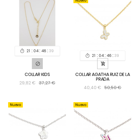
Nuevo
:
:
:
21
04
46
39

:
:
:
21
04
46
39



COLLAR KIDS
COLLAR AGATHA RUIZ DE LA
PRADA
37,27 €
29,82 €
50,50 €
40,40 €
Nuevo
Nuevo