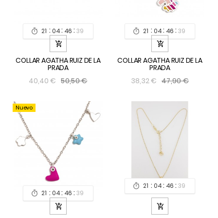
:
:
:
:
:
:
21
04
46
39
21
04
46
39




COLLAR AGATHA RUIZ DE LA
COLLAR AGATHA RUIZ DE LA
PRADA
PRADA
50,50 €
47,90 €
40,40 €
38,32 €
Nuevo
:
:
:
21
04
46
39

:
:
:
21
04
46
39


