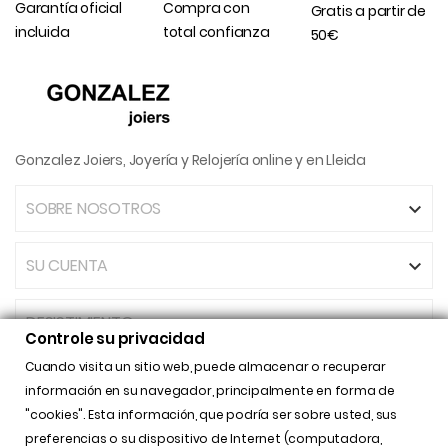
Garantía oficial
Compra con
Gratis a partir de
incluida
total confianza
50€
Gonzalez Joiers, Joyería y Relojería online y en Lleida
SOBRE NOSOTROS

SU CUENTA

DESISTIMIENTO
Controle su privacidad
Cuando visita un sitio web, puede almacenar o recuperar
INFORMACIÓN DE LA TIENDA

información en su navegador, principalmente en forma de
"cookies". Esta información, que podría ser sobre usted, sus
preferencias o su dispositivo de Internet (computadora,