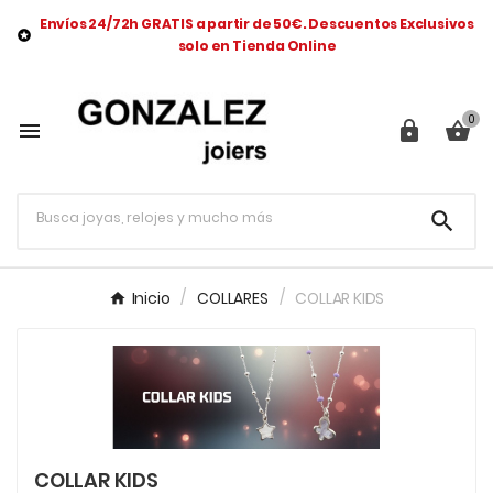
Envíos 24/72h GRATIS a partir de 50€. Descuentos Exclusivos

solo en Tienda Online
0




Inicio
COLLARES
COLLAR KIDS
COLLAR KIDS