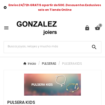
Envíos 24/72h GRATIS a partir de 50€. Descuentos Exclusivos

solo en Tienda Online
0




Inicio
PULSERAS
PULSERA KIDS
PULSERA KIDS