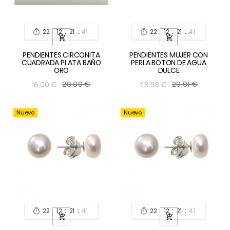
:
:
:
:
:
:
22
12
21
39
22
12
21
39




PENDIENTES CIRCONITA
PENDIENTES MUJER CON
CUADRADA PLATA BAÑO
PERLA BOTON DE AGUA
ORO
DULCE
20,00 €
29,91 €
16,00 €
23,93 €
Nuevo
Nuevo
:
:
:
:
:
:
22
12
21
39
22
12
21
40



