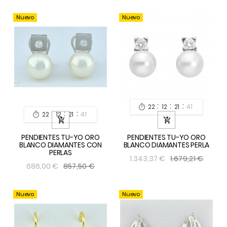
Nuevo
Nuevo
:
:
:
22
12
21
39

:
:
:
22
12
21
39



PENDIENTES TU-YO ORO
PENDIENTES TU-YO ORO
BLANCO DIAMANTES CON
BLANCO DIAMANTES PERLA
PERLAS
1.679,21 €
1.343,37 €
857,50 €
686,00 €
Nuevo
Nuevo