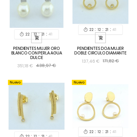
:
:
:
22
12
21
40

:
:
:
22
12
21
40



PENDIENTES MUJER ORO
PENDIENTES DOA MUJER
BLANCO CON PERLA AGUA
DOBLE CIRCULO DIAMANTE
DULCE
171,82 €
137,46 €
438,97 €
351,18 €
Nuevo
Nuevo
:
:
:
22
12
21
40

:
:
:
22
12
21
40
