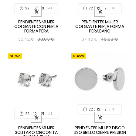
:
:
:
:
:
:
22
12
21
39
22
12
21
39




PENDIENTES MUJER
PENDIENTES MUJER
COLGANTE CON PERLA
COLGANTE PERLA FORMA
FORMA PERA
PERA BAÑO
38,03 €
46,83 €
30,42 €
37,46 €
Nuevo
Nuevo
:
:
:
22
12
21
39

:
:
:
22
12
21
39



PENDIENTES MUJER
PENDIENTES MUJER DISCO
SOLITARIO CIRCONITA
LISO BRILLO CIERRE PRESION