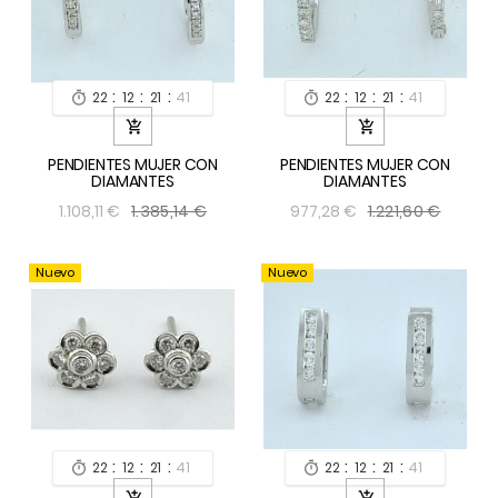
:
:
:
:
:
:
22
12
21
40
22
12
21
40




PENDIENTES MUJER CON
PENDIENTES MUJER CON
DIAMANTES
DIAMANTES
1.385,14 €
1.221,60 €
1.108,11 €
977,28 €
Nuevo
Nuevo
:
:
:
:
:
:
22
12
21
40
22
12
21
40



