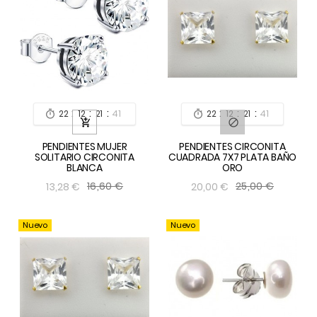
:
:
:
:
:
:
22
12
21
39
22
12
21
39




PENDIENTES MUJER
PENDIENTES CIRCONITA
SOLITARIO CIRCONITA
CUADRADA 7X7 PLATA BAÑO
BLANCA
ORO
16,60 €
25,00 €
13,28 €
20,00 €
Nuevo
Nuevo