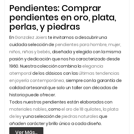
Pendientes: Comprar
pendientes en oro, plata,
perlas, y piedras
En
Gonzalez
Joiers
te invitamos a descubrir una
cuidada selección de
pendientes para hombre, mujer,
niños, niñas y bebés
, diseñada y elegida con la misma
pasión y dedicación que nos ha caracterizado desde
1960. Nuestra colección combina la
elegancia
atemporal
de los clásicos con las
últimas tendencias
en joyería contemporánea,
siempre con la garantía de
calidad artesanal que solo un taller con décadas de
historia puede ofrecer.
Todos nuestros pendientes están elaborados con
materiales nobles
, como
el oro de 18 quilates
,
la plata
de ley
y una selección de
piedras
naturales
que
añaden carácter y brillo único a cada diseño.
Ver Más...