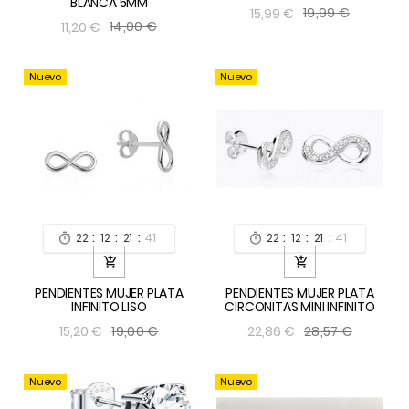
BLANCA 5MM
19,99 €
15,99 €
14,00 €
11,20 €
Nuevo
Nuevo
:
:
:
:
:
:
22
12
21
39
22
12
21
39




PENDIENTES MUJER PLATA
PENDIENTES MUJER PLATA
INFINITO LISO
CIRCONITAS MINI INFINITO
19,00 €
28,57 €
15,20 €
22,86 €
Nuevo
Nuevo