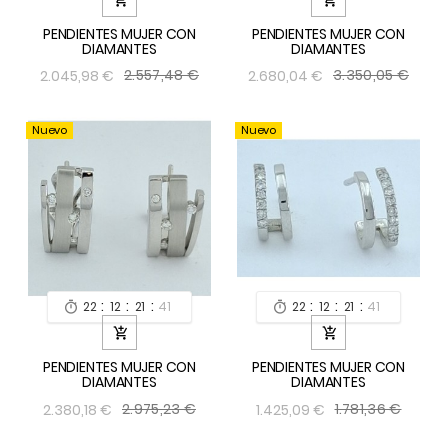
PENDIENTES MUJER CON
PENDIENTES MUJER CON
DIAMANTES
DIAMANTES
2.557,48 €
3.350,05 €
2.045,98 €
2.680,04 €
Nuevo
Nuevo
:
:
:
:
:
:
22
12
21
40
22
12
21
39




PENDIENTES MUJER CON
PENDIENTES MUJER CON
DIAMANTES
DIAMANTES
2.975,23 €
1.781,36 €
2.380,18 €
1.425,09 €