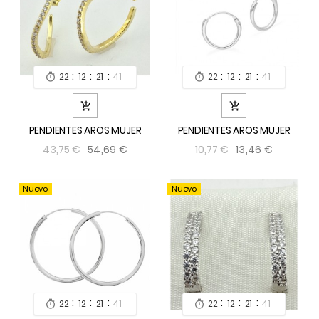
:
:
:
:
:
:
22
12
21
39
22
12
21
39




PENDIENTES AROS MUJER
PENDIENTES AROS MUJER
54,69 €
13,46 €
43,75 €
10,77 €
Nuevo
Nuevo
:
:
:
:
:
:
22
12
21
39
22
12
21
39

