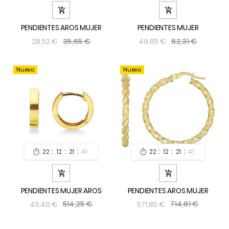


PENDIENTES AROS MUJER
PENDIENTES MUJER
35,65 €
62,31 €
28,52 €
49,85 €
Nuevo
Nuevo
:
:
:
:
:
:
22
12
21
39
22
12
21
39




PENDIENTES MUJER AROS
PENDIENTES AROS MUJER
514,25 €
714,81 €
411,40 €
571,85 €