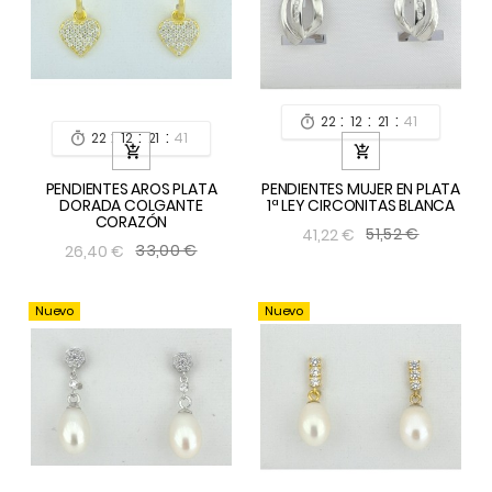
:
:
:
22
12
21
39

:
:
:
22
12
21
39



PENDIENTES AROS PLATA
PENDIENTES MUJER EN PLATA
DORADA COLGANTE
1ª LEY CIRCONITAS BLANCA
CORAZÓN
51,52 €
41,22 €
33,00 €
26,40 €
Nuevo
Nuevo