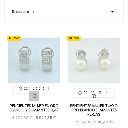

Relevancia
Nuevo
Nuevo
:
:
:
22
12
21
39

:
:
:
22
12
21
39



PENDIENTES MUJER EN ORO
PENDIENTES MUJER TU-YO
BLANCO Y DIAMANTES 0,47
ORO BLANCO DIAMANTES
PERLAS
5.922,35 €
4.737,88 €
996,43 €
797,14 €