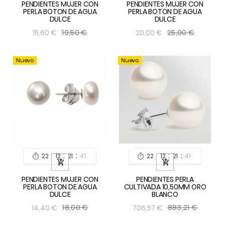
PENDIENTES MUJER CON
PENDIENTES MUJER CON
PERLA BOTON DE AGUA
PERLA BOTON DE AGUA
DULCE
DULCE
19,50 €
25,00 €
15,60 €
20,00 €
Nuevo
Nuevo
:
:
:
:
:
:
22
12
21
40
22
12
21
40




PENDIENTES MUJER CON
PENDIENTES PERLA
PERLA BOTON DE AGUA
CULTIVADA 10,50MM ORO
DULCE
BLANCO
18,00 €
883,21 €
14,40 €
706,57 €