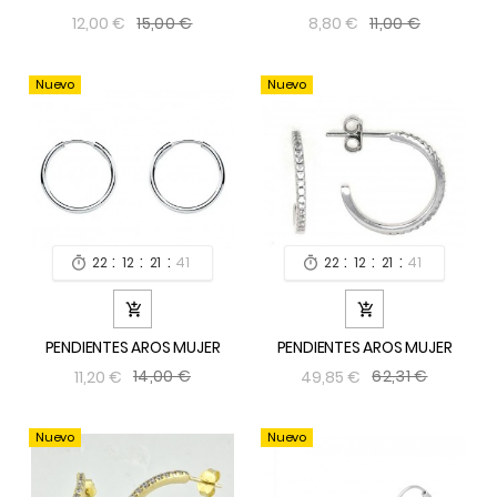
15,00 €
11,00 €
12,00 €
8,80 €
Nuevo
Nuevo
:
:
:
:
:
:
22
12
21
39
22
12
21
39




PENDIENTES AROS MUJER
PENDIENTES AROS MUJER
14,00 €
62,31 €
11,20 €
49,85 €
Nuevo
Nuevo