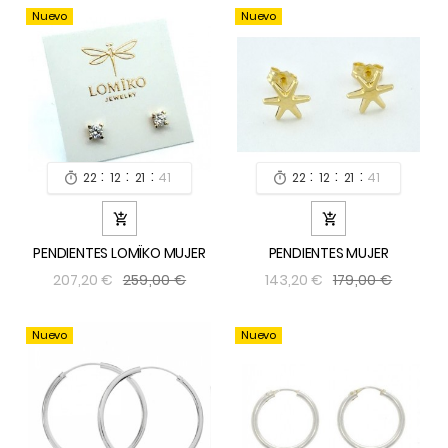
Nuevo
Nuevo
:
:
:
:
:
:
22
12
21
39
22
12
21
39




PENDIENTES LOMÏKO MUJER
PENDIENTES MUJER
259,00 €
179,00 €
207,20 €
143,20 €
Nuevo
Nuevo