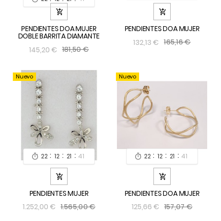


PENDIENTES DOA MUJER
PENDIENTES DOA MUJER
DOBLE BARRITA DIAMANTE
165,16 €
132,13 €
181,50 €
145,20 €
Nuevo
Nuevo
:
:
:
:
:
:
22
12
21
40
22
12
21
40




PENDIENTES MUJER
PENDIENTES DOA MUJER
1.565,00 €
157,07 €
1.252,00 €
125,66 €