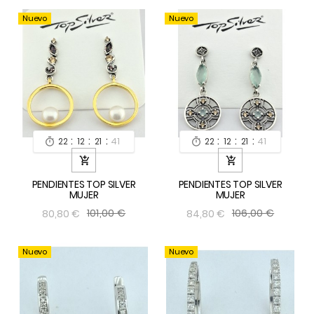
Nuevo
Nuevo
:
:
:
:
:
:
22
12
21
40
22
12
21
40




PENDIENTES TOP SILVER
PENDIENTES TOP SILVER
MUJER
MUJER
101,00 €
106,00 €
80,80 €
84,80 €
Nuevo
Nuevo