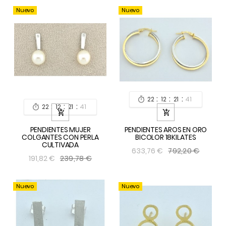
Nuevo
Nuevo
:
:
:
22
12
21
40

:
:
:
22
12
21
40



PENDIENTES MUJER
PENDIENTES AROS EN ORO
COLGANTES CON PERLA
BICOLOR 18KILATES
CULTIVADA
792,20 €
633,76 €
239,78 €
191,82 €
Nuevo
Nuevo